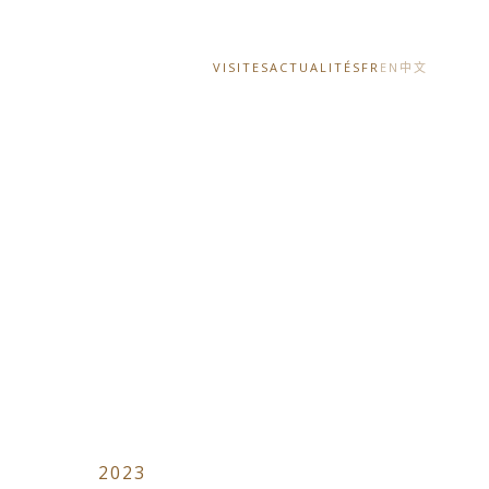
VISITES
ACTUALITÉS
FR
EN
中文
2023