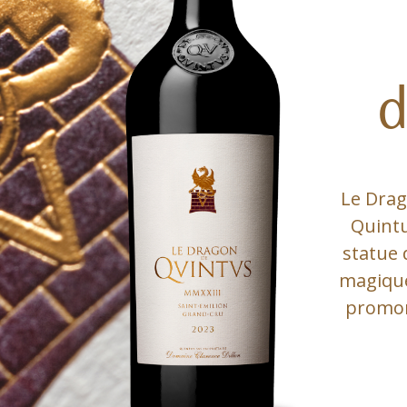
d
Le Drag
Quintu
statue 
magique
promon