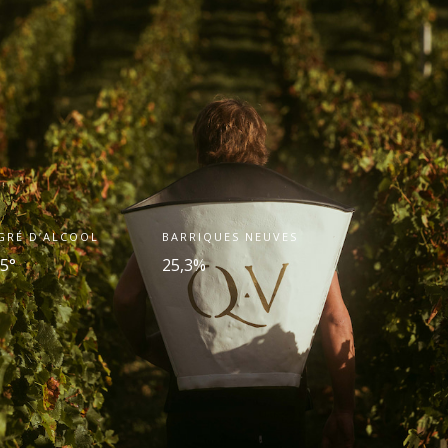
GRÉ D’ALCOOL
BARRIQUES NEUVES
,5°
25,3%