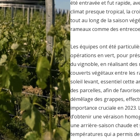
été entravée et fut rapide, av
climat
presque tropical, la cr
tout au long de la saison vég
rameaux comme des entrecoe
Les équipes ont été particuliè
opérations en vert, pour prése
du vignoble, en réalisant des
couverts végétaux entre les r
soleil levant, essentiel cette 
des parcelles, afin de favoris
démêlage des grappes, effect
importance cruciale en 2023. L
d’obtenir une véraison homogèn
une arrière-saison chaude et
températures qui a permis de 