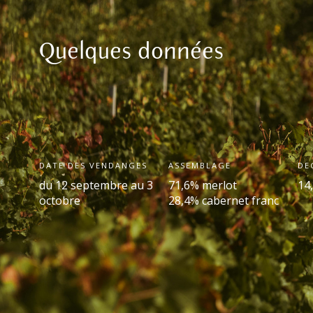
Quelques données
DATE DES VENDANGES
ASSEMBLAGE
DE
du 12 septembre au 3
71,6% merlot
14
octobre
28,4% cabernet franc