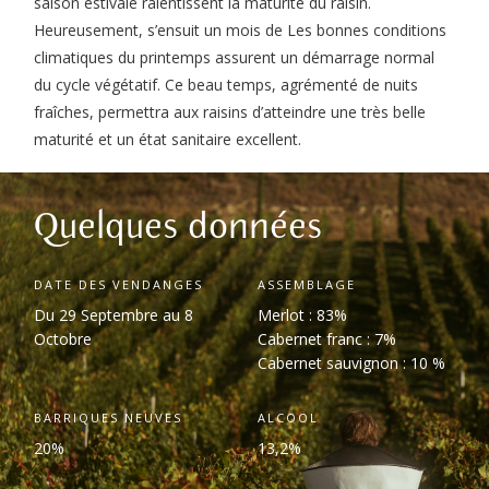
saison estivale ralentissent la maturité du raisin.
Heureusement, s’ensuit un mois de Les bonnes conditions
climatiques du printemps assurent un démarrage normal
du cycle végétatif. Ce beau temps, agrémenté de nuits
fraîches, permettra aux raisins d’atteindre une très belle
maturité et un état sanitaire excellent.
Quelques données
DATE DES VENDANGES
ASSEMBLAGE
D
u 29 Septembre au 8
Merlot : 83%
Octobre
Cabernet franc : 7%
Cabernet sauvignon : 10 %
BARRIQUES NEUVES
ALCOOL
20%
13,2%