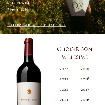
DATE DE MISE
9 février 2016
TÉLÉCHARGER LA FICHE TECHNIQUE
Choisir son
millésime
2024
2019
2
2023
2018
2022
2017
2021
2016