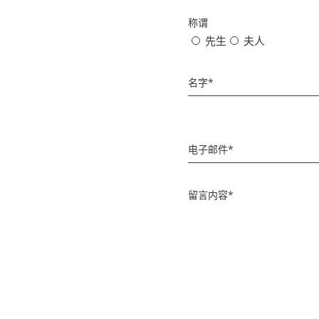
称谓
Title
先生
夫人
名字*
电子邮件*
留言内容*