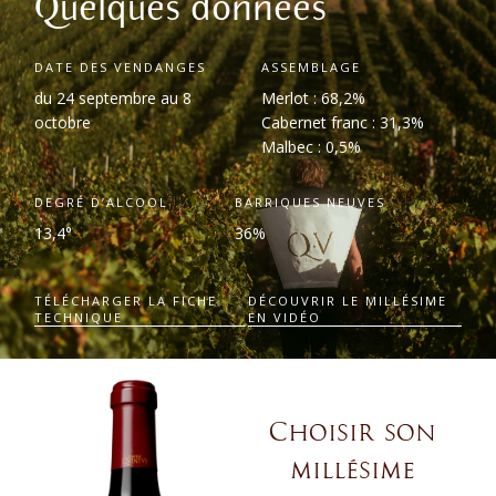
Quelques données
DATE DES VENDANGES
ASSEMBLAGE
du 24 septembre au 8
Merlot : 68,2%
octobre
Cabernet franc : 31,3%
Malbec : 0,5%
DEGRÉ D’ALCOOL
BARRIQUES NEUVES
13,4°
36%
TÉLÉCHARGER LA FICHE
DÉCOUVRIR LE MILLÉSIME
TECHNIQUE
EN VIDÉO
Choisir son
millésime