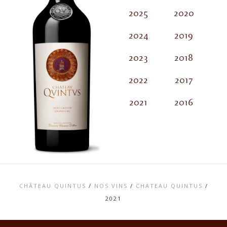
2025
2020
2
2024
2019
2
2023
2018
2
2022
2017
2
2021
2016
2
CHÂTEAU QUINTUS
/
NOS VINS
/
CHATEAU QUINTUS
/
2021